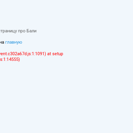
страницу про Бали
 на
главную
event.c302a67d.js:1:1091) at setup
js:1:14555)