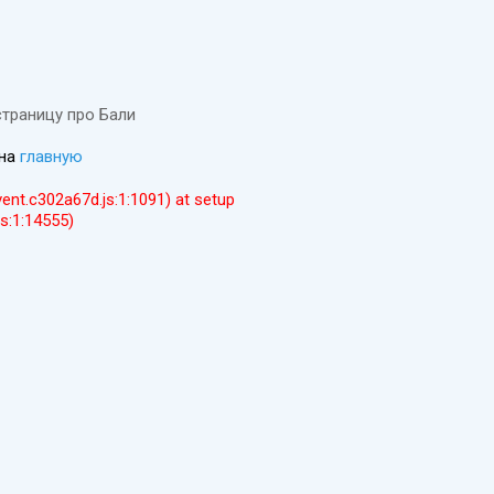
страницу про Бали
 на
главную
event.c302a67d.js:1:1091) at setup
js:1:14555)