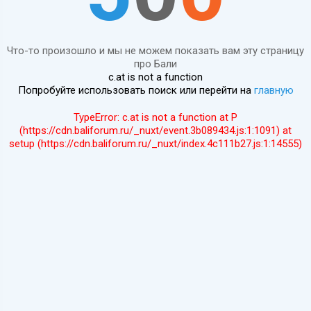
Что-то произошло и мы не можем показать вам эту страницу
про Бали
c.at is not a function
Попробуйте использовать поиск или перейти на
главную
TypeError: c.at is not a function at P
(https://cdn.baliforum.ru/_nuxt/event.3b089434.js:1:1091) at
setup (https://cdn.baliforum.ru/_nuxt/index.4c111b27.js:1:14555)