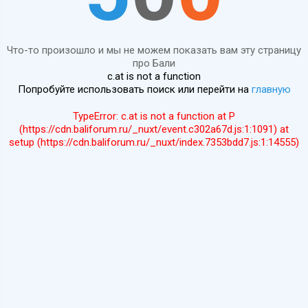
Что-то произошло и мы не можем показать вам эту страницу
про Бали
c.at is not a function
Попробуйте использовать поиск или перейти на
главную
TypeError: c.at is not a function at P
(https://cdn.baliforum.ru/_nuxt/event.c302a67d.js:1:1091) at
setup (https://cdn.baliforum.ru/_nuxt/index.7353bdd7.js:1:14555)