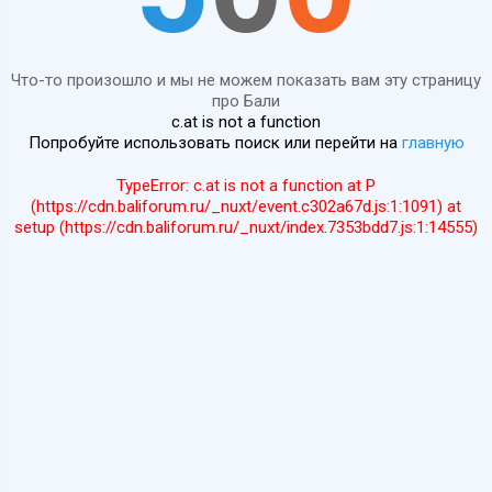
Что-то произошло и мы не можем показать вам эту страницу
про Бали
c.at is not a function
Попробуйте использовать поиск или перейти на
главную
TypeError: c.at is not a function at P
(https://cdn.baliforum.ru/_nuxt/event.c302a67d.js:1:1091) at
setup (https://cdn.baliforum.ru/_nuxt/index.7353bdd7.js:1:14555)