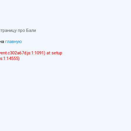
страницу про Бали
 на
главную
event.c302a67d.js:1:1091) at setup
js:1:14555)