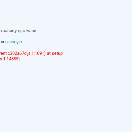
страницу про Бали
 на
главную
event.c302a67d.js:1:1091) at setup
js:1:14555)