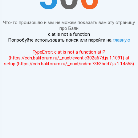
Что-то произошло и мы не можем показать вам эту страницу
про Бали
c.at is not a function
Попробуйте использовать поиск или перейти на
главную
TypeError: c.at is not a function at P
(https://cdn.baliforum.ru/_nuxt/event.c302a67d.js:1:1091) at
setup (https://cdn.baliforum.ru/_nuxt/index.7353bdd7.js:1:14555)