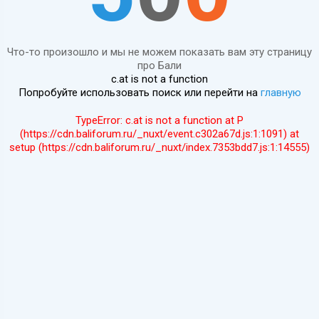
Что-то произошло и мы не можем показать вам эту страницу
про Бали
c.at is not a function
Попробуйте использовать поиск или перейти на
главную
TypeError: c.at is not a function at P
(https://cdn.baliforum.ru/_nuxt/event.c302a67d.js:1:1091) at
setup (https://cdn.baliforum.ru/_nuxt/index.7353bdd7.js:1:14555)