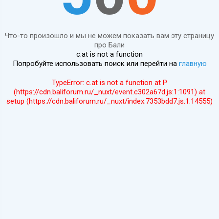
Что-то произошло и мы не можем показать вам эту страницу
про Бали
c.at is not a function
Попробуйте использовать поиск или перейти на
главную
TypeError: c.at is not a function at P
(https://cdn.baliforum.ru/_nuxt/event.c302a67d.js:1:1091) at
setup (https://cdn.baliforum.ru/_nuxt/index.7353bdd7.js:1:14555)