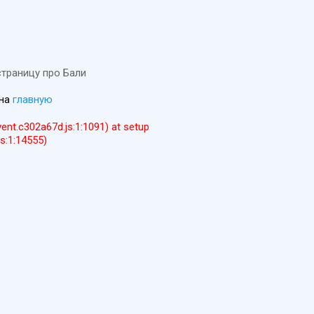
страницу про Бали
 на
главную
event.c302a67d.js:1:1091) at setup
js:1:14555)