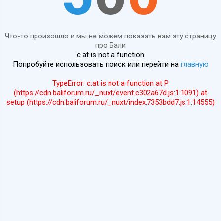
Что-то произошло и мы не можем показать вам эту страницу
про Бали
c.at is not a function
Попробуйте использовать поиск или перейти на
главную
TypeError: c.at is not a function at P
(https://cdn.baliforum.ru/_nuxt/event.c302a67d.js:1:1091) at
setup (https://cdn.baliforum.ru/_nuxt/index.7353bdd7.js:1:14555)