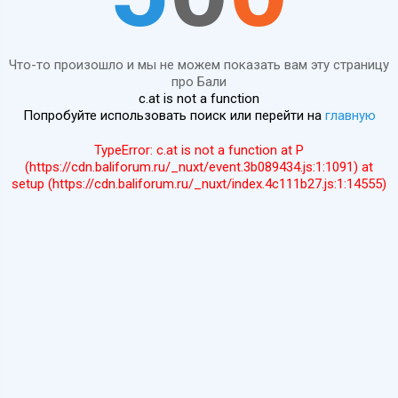
Что-то произошло и мы не можем показать вам эту страницу
про Бали
c.at is not a function
Попробуйте использовать поиск или перейти на
главную
TypeError: c.at is not a function at P
(https://cdn.baliforum.ru/_nuxt/event.3b089434.js:1:1091) at
setup (https://cdn.baliforum.ru/_nuxt/index.4c111b27.js:1:14555)