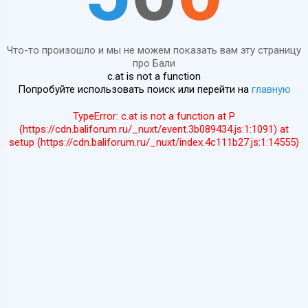
Что-то произошло и мы не можем показать вам эту страницу
про Бали
c.at is not a function
Попробуйте использовать поиск или перейти на
главную
TypeError: c.at is not a function at P
(https://cdn.baliforum.ru/_nuxt/event.3b089434.js:1:1091) at
setup (https://cdn.baliforum.ru/_nuxt/index.4c111b27.js:1:14555)