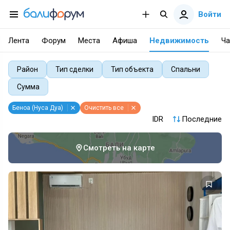
Войти
Лента
Форум
Места
Афиша
Недвижимость
Ча
Район
Тип сделки
Тип объекта
Спальни
Сумма
Беноа (Нуса Дуа)
Очистить все
IDR
Последние
Смотреть на карте