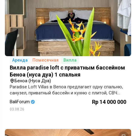
Аренда
Помесячная
Вилла
Вилла paradise loft с приватным бассейном
Беноа (нуса дуа) 1 спальня
Беноа (Нуса Дуа)
Paradise Loft Villas в Benoa предлагает одну спальню,
санузел, приватный бассейн и кухню с плитой, СВЧ
и холодильником. Есть Wi-Fi 100 Мбит/с, Smart
Rp 14 000 000
BaliForum
TV и кондиционеры.
03.08.26