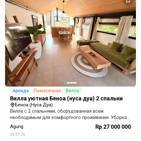
Аренда
Помесячная
Вилла
Вилла уютная Беноа (нуса дуа) 2 спальни
Беноа (Нуса Дуа)
Вилла с 2 спальнями, оборудованная всем
необходимым для комфортного проживания. Уборка
проводится 3 раза в неделю. На территории
Rp 27 000 000
Agung
расположены 6 больших бассейнов. До пляжей
26.07.26
с прозрачной водой и белым п…