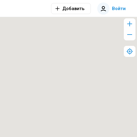
Добавить
Войти
Что посмотреть на Бали
за две недели? Топ
Топ инфинити
ангу!
достопримечательност
бассейнов в Убуде
ей
ным
Куда сходить с
Топ мест на Нуса -
детьми?
Пениде