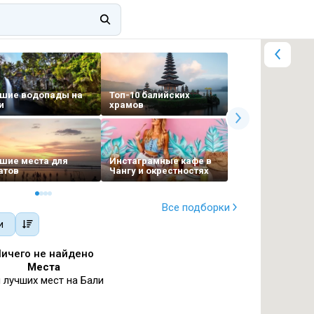
шие водопады на
Топ-10 балийских
Топ любимых
и
храмов
завтраков в Ч
шие места для
Инстаграмные кафе в
Пляжи с чер
атов
Чангу и окрестностях
песком
Все подборки
и
ичего не найдено
Места
 лучших мест на Бали