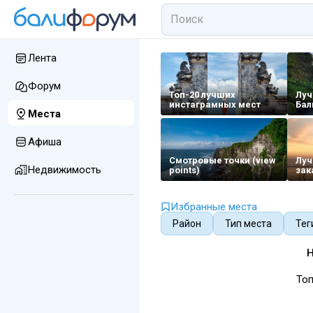
Лента
Форум
Топ-20 лучших
Луч
инстаграмных мест
Бал
Места
Афиша
Смотровые точки (view
Луч
Недвижимость
points)
зак
Избранные места
Район
Тип места
Тег
Н
Топ