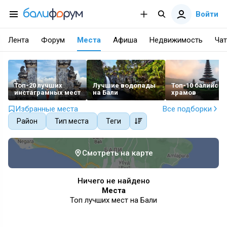
Войти
Лента
Форум
Места
Афиша
Недвижимость
Чат
Топ-20 лучших
Лучшие водопады
Топ-10 балийски
инстаграмных мест
на Бали
храмов
Избранные места
Все подборки
Район
Тип места
Теги
Смотреть на карте
Ничего не найдено
Места
Топ лучших мест на Бали