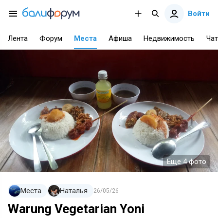
Войти
Лента
Форум
Места
Афиша
Недвижимость
Чат
Еще 4 фото
Места
Наталья
26/05/26
Warung Vegetarian Yoni