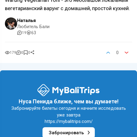
Warung Vegetarian Yoni - это небольшой локальный
вегетарианский варунг с домашней, простой кухней.
Наталья
Любитель Бали
63
19
0
179
0
0
Нуса Пенида ближе, чем вы думаете!
Забронируйте билеты сегодня и начните исследовать
уже завтра
https://mybalitrips.com/
Забронировать