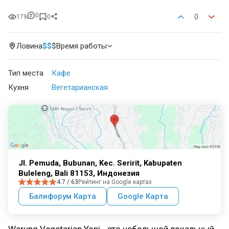
0
0
179
0
Ловина
$
$
$
Время работы
Тип места
Кафе
Кухня
Вегетарианская
Jl. Pemuda, Bubunan, Kec. Seririt, Kabupaten
Buleleng, Bali 81153, Индонезия
4.7 / 63
Рейтинг на Google картах
Балифорум Карта
Google Карта