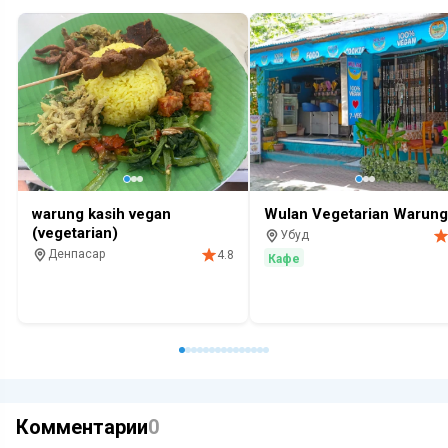
warung kasih vegan
Wulan Vegetarian Warung
(vegetarian)
Убуд
Денпасар
4.8
Кафе
Кафе
Комментарии
0