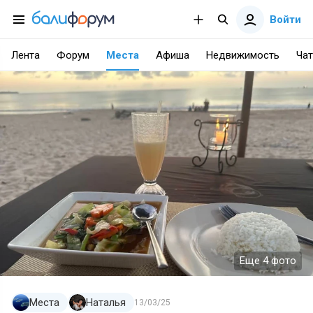
Войти
Лента
Форум
Места
Афиша
Недвижимость
Чат
Еще 4 фото
Места
Наталья
13/03/25