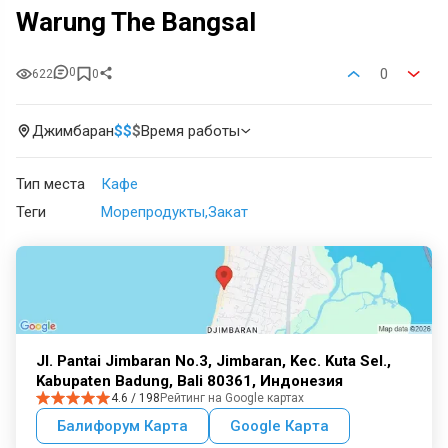
Warung The Bangsal
0
0
622
0
Джимбаран
$
$
$
Время работы
Тип места
Кафе
Теги
Морепродукты
Закат
Jl. Pantai Jimbaran No.3, Jimbaran, Kec. Kuta Sel.,
Kabupaten Badung, Bali 80361, Индонезия
4.6 / 198
Рейтинг на Google картах
Балифорум Карта
Google Карта