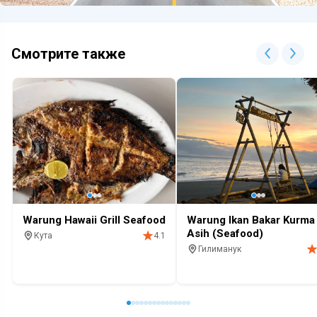
Смотрите также
Warung Hawaii Grill Seafood
Warung Ikan Bakar Kurma
Asih (Seafood)
Кута
4.1
Гилиманук
Кафе
Морепродукты
Закат
Кафе
Морепродукты
Закат