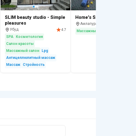
SLIM beauty studio - Simple
Home's Spa
pleasures
Амлапура
4.
Убуд
4.7
Массажный салон
Релакс
SPA
Косметология
Салон красоты
Массажный салон
Lpg
Антицеллюлитный массаж
Массаж
Стройность