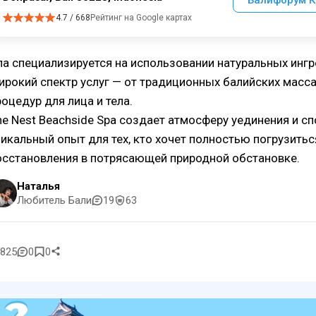
Балифорум К
4.7 / 668
Рейтинг на Google картах
па специализируется на использовании натуральных ингр
ирокий спектр услуг — от традиционных балийских мас
роцедур для лица и тела.
he Nest Beachside Spa создает атмосферу уединения и с
никальный опыт для тех, кто хочет полностью погрузитьс
осстановления в потрясающей природной обстановке.
Наталья
Любитель Бали
19
63
825
0
0