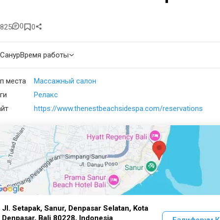
0
825
0
Санур
Время работы
п места
Массажный салон
ги
Релакс
айт
https://www.thenestbeachsidespa.com/reservations
Jl. Setapak, Sanur, Denpasar Selatan, Kota
Denpasar, Bali 80228, Indonesia