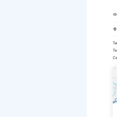
Ти
Те
С