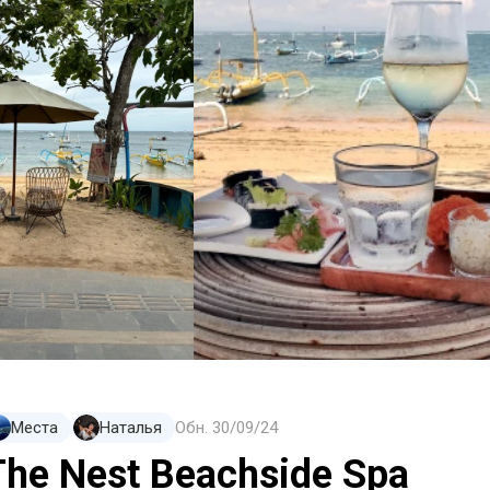
Места
Наталья
Обн.
30/09/24
The Nest Beachside Spa