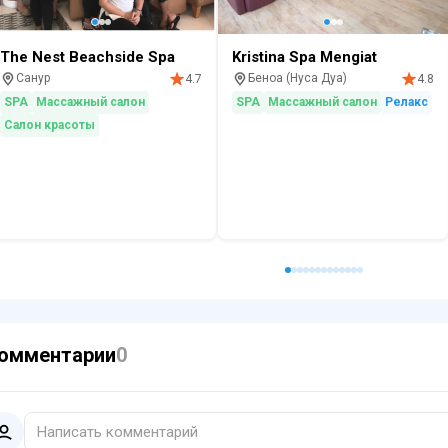
The Nest Beachside Spa
Kristina Spa Mengiat
Санур
Беноа (Нуса Дуа)
4.7
4.8
SPA
Массажный салон
SPA
Массажный салон
Релакс
Салон красоты
омментарии
0
Написать комментарий