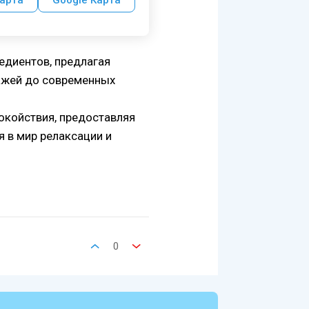
арта
Google Карта
едиентов, предлагая
сажей до современных
покойствия, предоставляя
я в мир релаксации и
0