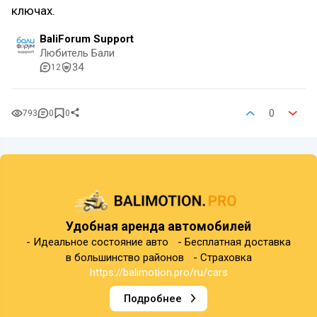
ключах.
BaliForum Support
Любитель Бали
34
12
0
793
0
0
Удобная аренда автомобилей
- Идеальное состояние авто - Бесплатная доставка
в большинство районов - Страховка
https://balimotion.pro/ru/cars
Подробнее