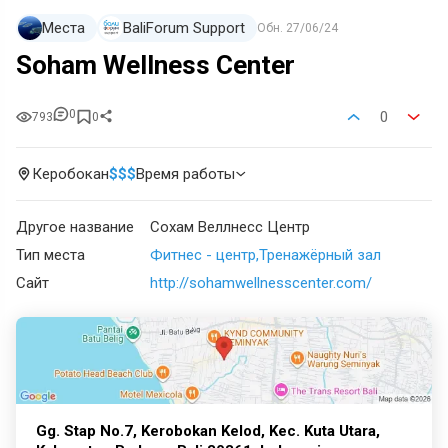
Места
BaliForum Support
Обн.
27/06/24
Soham Wellness Center
0
0
793
0
Керобокан
$
$
$
Время работы
Другое название
Сохам Веллнесс Центр
Тип места
Фитнес - центр
Тренажёрный зал
Сайт
http://sohamwellnesscenter.com/
Gg. Stap No.7, Kerobokan Kelod, Kec. Kuta Utara,