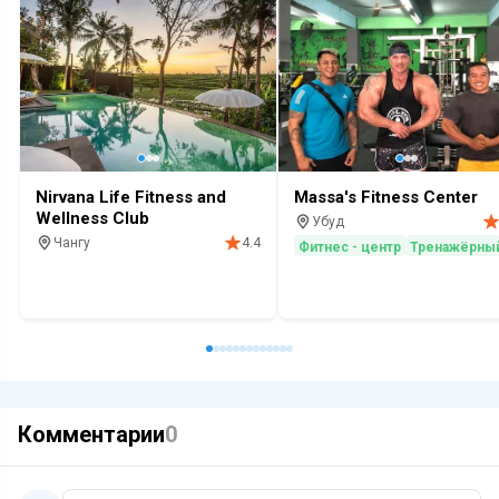
Nirvana Life Fitness and
Massa's Fitness Center
Wellness Club
Убуд
Чангу
4.4
Фитнес - центр
Тренажёрный
Фитнес - центр
Тренажёрный зал
Комментарии
0