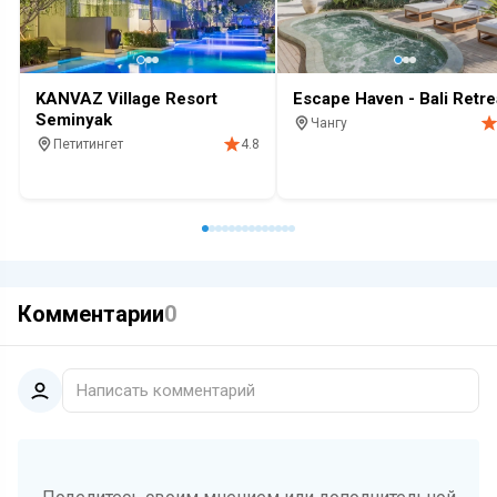
KANVAZ Village Resort
Escape Haven - Bali Retre
Seminyak
Чангу
Петитингет
4.8
Отель
Бассейн
Релакс
Озд
SPA
Отель
Бассейн
Комментарии
0
Написать комментарий