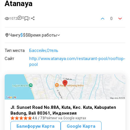
Atanaya
0
0
1072
1
Чангу
$
$
$
Время работы
Тип места
Бассейн
Отель
Сайт
http://www.atanaya.com/restaurant-pool/rooftop-
pool
Jl. Sunset Road No.88A, Kuta, Kec. Kuta, Kabupaten
Badung, Bali 80361, Индонезия
4.6 / 73
Рейтинг на Google картах
Балифорум Карта
Google Карта