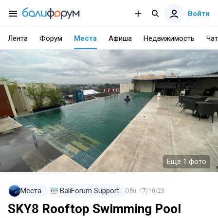
Войти
Лента
Форум
Места
Афиша
Недвижимость
Чат
Еще 1 фото
Места
BaliForum Support
Обн.
17/10/23
SKY8 Rooftop Swimming Pool