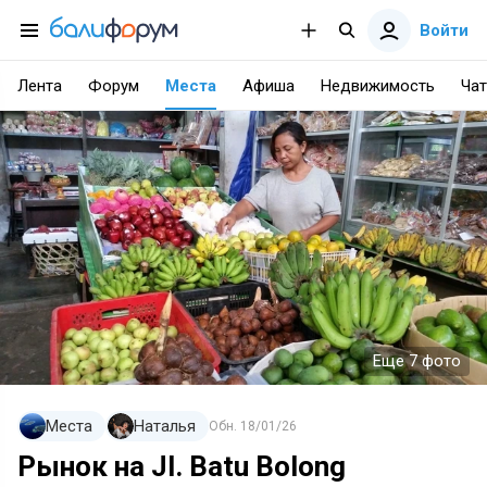
Войти
Лента
Форум
Места
Афиша
Недвижимость
Чат
Еще 7 фото
Места
Наталья
Обн.
18/01/26
Рынок на Jl. Batu Bolong