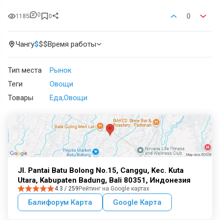
0
0
1185
0
Чангу
$
$
$
Время работы
Тип места
Рынок
Теги
Овощи
Товары
Еда
Овощи
Jl. Pantai Batu Bolong No.15, Canggu, Kec. Kuta
Utara, Kabupaten Badung, Bali 80351, Индонезия
4.3 / 259
Рейтинг на Google картах
Балифорум Карта
Google Карта