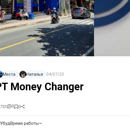
Места
Наталья
04/07/23
PT Money Changer
0
751
0
Убуд
Время работы