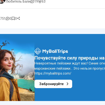
Любитель Бали
19
63
751
0
0
Почувствуйте силу природы н
Невероятные пейзажи ждут вас! Синие огн
марсианские пейзажи... Это нельзя пропус
https://mybalitrips.com/
Забронируйте