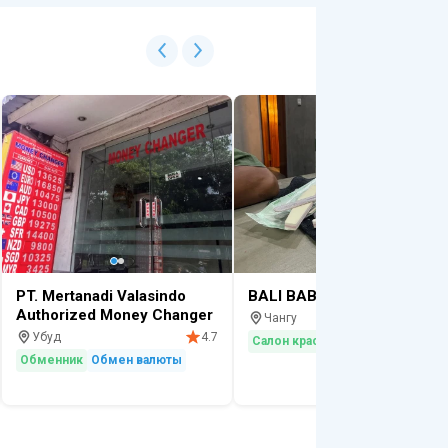
PT. Mertanadi Valasindo
BALI BABE beauty & hair
Authorized Money Changer
Чангу
4.
Убуд
4.7
Салон красоты
Обменник
Обмен валюты