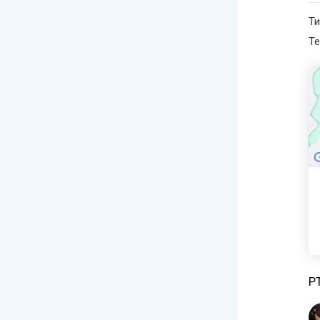
Ти
Те
P