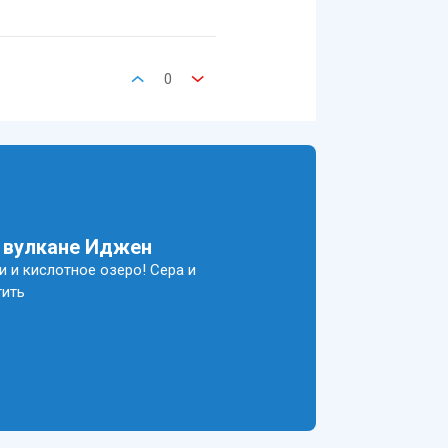
0
а вулкане Иджен
и и кислотное озеро! Сера и
тить