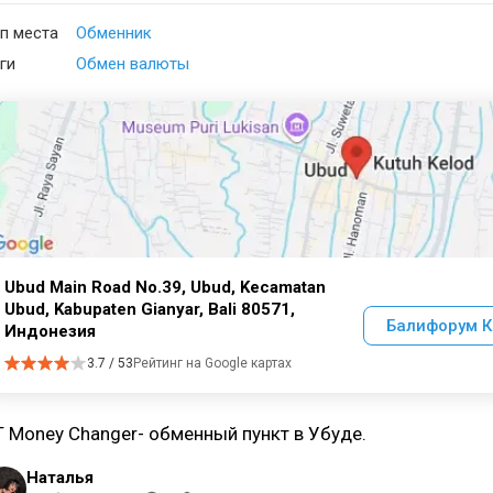
п места
Обменник
ги
Обмен валюты
Ubud Main Road No.39, Ubud, Kecamatan
Ubud, Kabupaten Gianyar, Bali 80571,
Балифорум К
Индонезия
3.7 / 53
Рейтинг на Google картах
T Money Changer- обменный пункт в Убуде.
Наталья