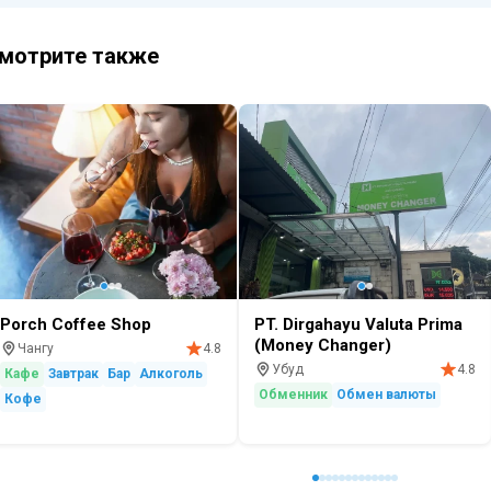
мотрите также
Porch Coffee Shop
PT. Dirgahayu Valuta Prima
(Money Changer)
Чангу
4.8
Убуд
4.8
Кафе
Завтрак
Бар
Алкоголь
Обменник
Обмен валюты
Кофе