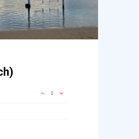
ch)
0