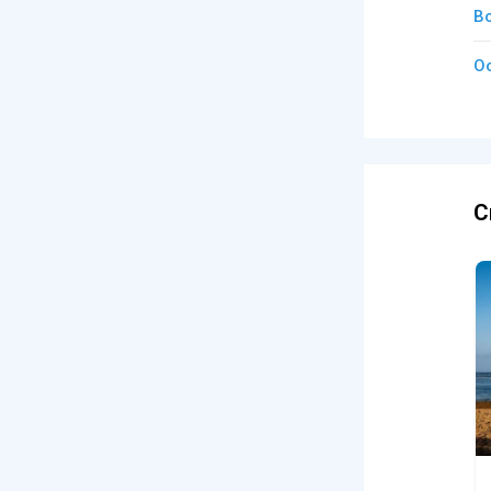
В
О
С