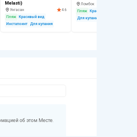
Melasti)
Ломбок
4.
Унгасан
4.6
Пляж
Красивый вид
Релакс
Пляж
Красивый вид
Для купания
Инстапоинт
Для купания
мацией об этом Месте.