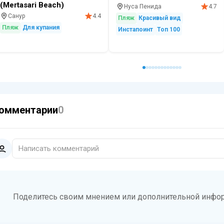
(Mertasari Beach)
Нуса Пенида
4.7
Санур
4.4
Пляж
Красивый вид
Пляж
Для купания
Инстапоинт
Топ 100
омментарии
0
Написать комментарий
Поделитесь своим мнением или дополнительной инфор