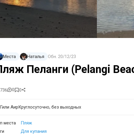
Места
Наталья
Обн.
20/12/23
Пляж Пеланги (Pelangi Bea
0
736
0
Гили Аир
Круглосуточно, без выходных
п места
Пляж
ги
Для купания