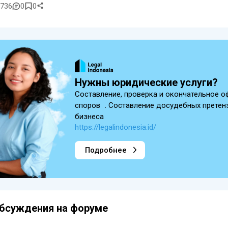
736
0
0
Нужны юридические услуги?
Составление, проверка и окончательное 
споров . Составление досудебных претенз
бизнеса
https://legalindonesia.id/
Подробнее
бсуждения на форуме