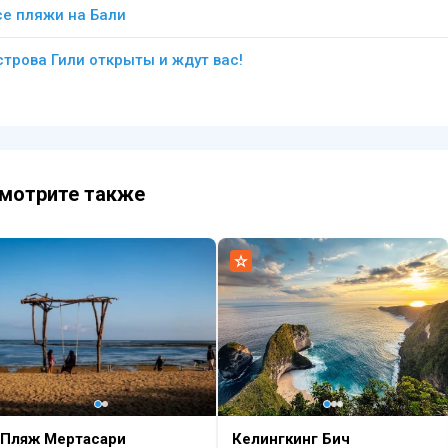
се пляжи на Бали
строва Гили открыты и ждут вас!
мотрите также
Пляж Мертасари
Келингкинг Бич