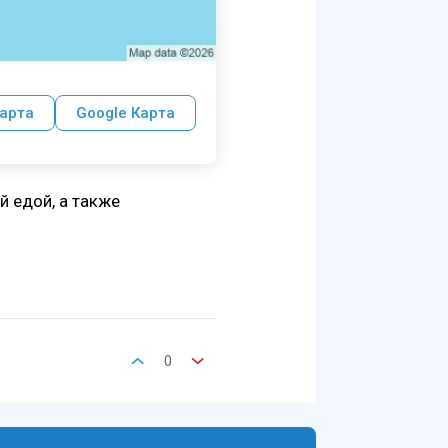
арта
Google Карта
 едой, а также
0