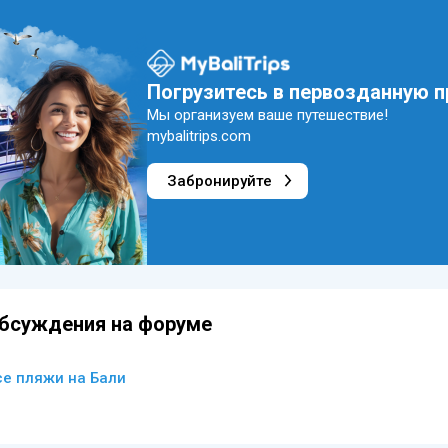
Погрузитесь в первозданную 
Мы организуем ваше путешествие!
mybalitrips.com
Забронируйте
бсуждения на форуме
се пляжи на Бали