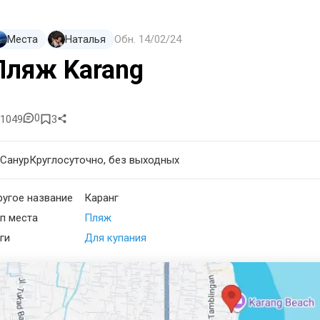
Места
Наталья
Обн.
14/02/24
Пляж Karang
0
1049
3
Санур
Круглосуточно, без выходных
угое название
Каранг
п места
Пляж
ги
Для купания