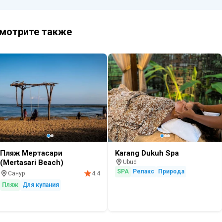
мотрите также
Пляж Мертасари
Karang Dukuh Spa
(Mertasari Beach)
Ubud
SPA
Релакс
Природа
Санур
4.4
Пляж
Для купания