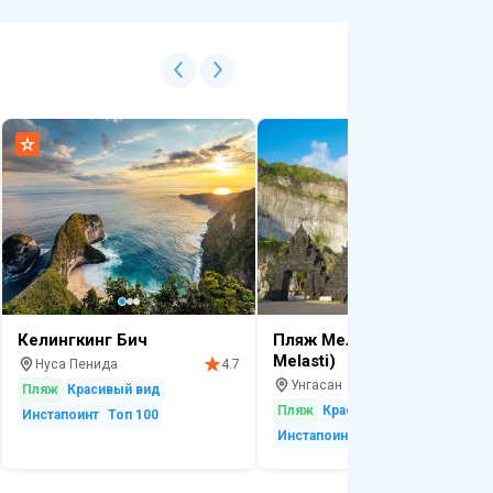
Келингкинг Бич
Пляж Меласти (Pantai
Melasti)
Нуса Пенида
4.7
Унгасан
4.
Пляж
Красивый вид
Пляж
Красивый вид
Инстапоинт
Топ 100
Инстапоинт
Для купания