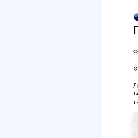
Др
Ти
Те