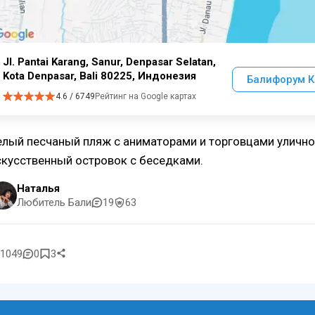
Jl. Pantai Karang, Sanur, Denpasar Selatan,
Kota Denpasar, Bali 80225, Индонезия
Балифорум К
4.6 / 6749
Рейтинг на Google картах
елый песчаный пляж с аниматорами и торговцами уличной
скусственный островок с беседками.
Наталья
Любитель Бали
19
63
1049
0
3