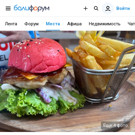
Войти
Лента
Форум
Места
Афиша
Недвижимость
Чат
Еще 4 фото