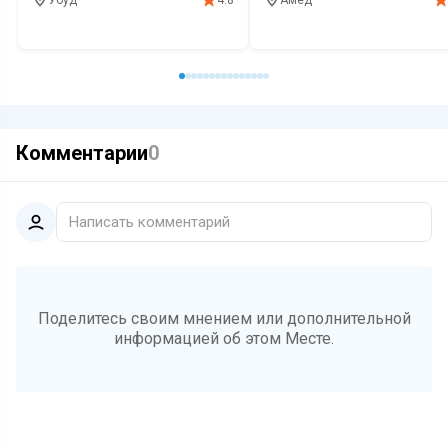
4.8
Кафе
Выпечка
Завтрак
Кофе
Ресторан
Завтрак
Красивый
Комментарии
0
Написать комментарий
Поделитесь своим мнением или дополнительной
информацией об этом Месте.