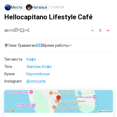
Места
Наталья
17/09/24
Hellocapitano Lifestyle Café
0
0
598
0
Гили Траванган
$
$
$
Время работы
Тип места
Кафе
Теги
Завтрак
Кофе
Кухня
Европейская
Instagram
@story.php