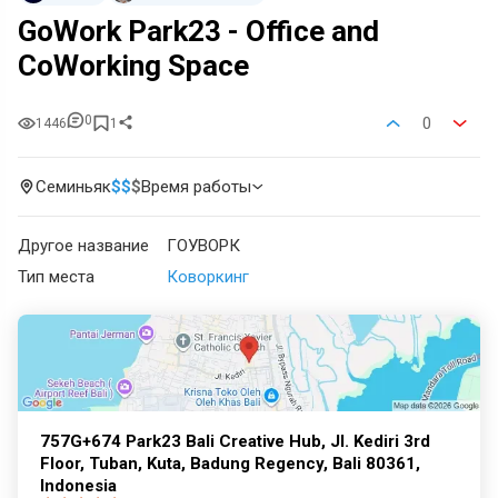
GoWork Park23 - Office and
CoWorking Space
0
0
1446
1
Семиньяк
$
$
$
Время работы
Другое название
ГОУВОРК
Тип места
Коворкинг
757G+674 Park23 Bali Creative Hub, Jl. Kediri 3rd
Floor, Tuban, Kuta, Badung Regency, Bali 80361,
Indonesia