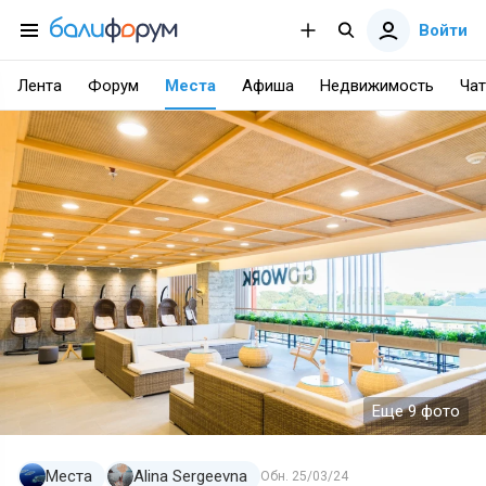
Войти
Лента
Форум
Места
Афиша
Недвижимость
Чат
Еще 9 фото
Места
Alina Sergeevna
Обн.
25/03/24