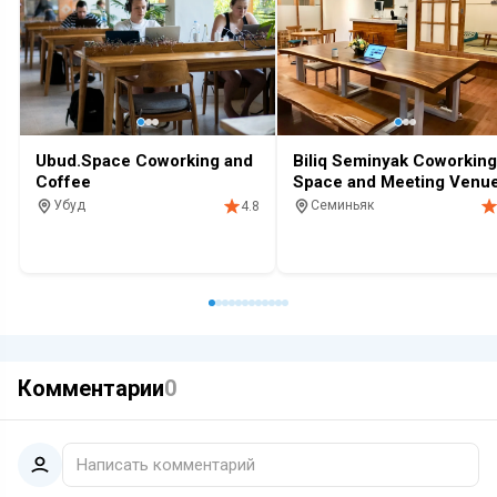
Ubud.Space Coworking and
Biliq Seminyak Coworking
Coffee
Space and Meeting Venu
Убуд
Семиньяк
4.8
Коворкинг
Кафе
Кофе
Коворкинг
Комментарии
0
Написать комментарий