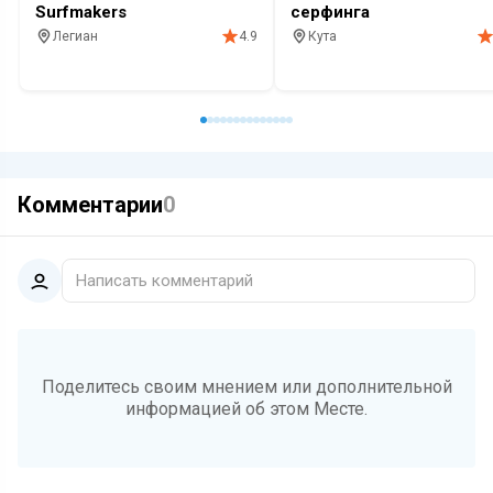
Surfmakers
серфинга
Легиан
Кута
4.9
Серфинг
Школа
Спорт
Школа серфинга
Серфинг
Скейт пул
Кофе
Ш
Комментарии
0
Написать комментарий
Поделитесь своим мнением или дополнительной
информацией об этом Месте.