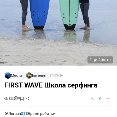
Еще 4 фото
Места
Евгения
27/03/26
FIRST WAVE Школа серфинга
0
0
333
1
Легиан
$
$
$
Время работы