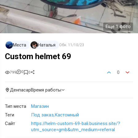
Еще 1 фото
Места
Наталья
Обн.
11/10/23
Custom helmet 69
0
0
799
0
Денпасар
Время работы
Тип места
Магазин
Теги
Под заказ
Кастомный
Сайт
https://helm-custom-69-bali.business.site/?
utm_source=gmb&utm_medium=referral