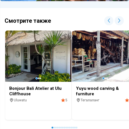
Смотрите также
Bonjour Bali Atelier at Ulu
Yuyu wood carving &
Cliffhouse
furniture
Uluwatu
Тегалаланг
5
Магазин
Для праздника
Тусовки
Одежда
Магазин
Под заказ