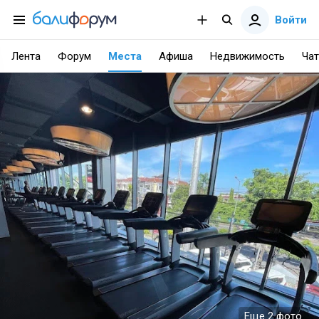
Войти
Лента
Форум
Места
Афиша
Недвижимость
Чат
Еще 2 фото