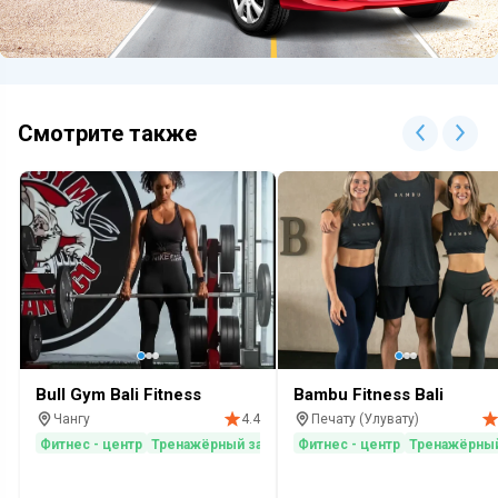
Смотрите также
Bull Gym Bali Fitness
Bambu Fitness Bali
Чангу
Печату (Улувату)
4.4
Фитнес - центр
Тренажёрный зал
Фитнес - центр
Тренажёрный