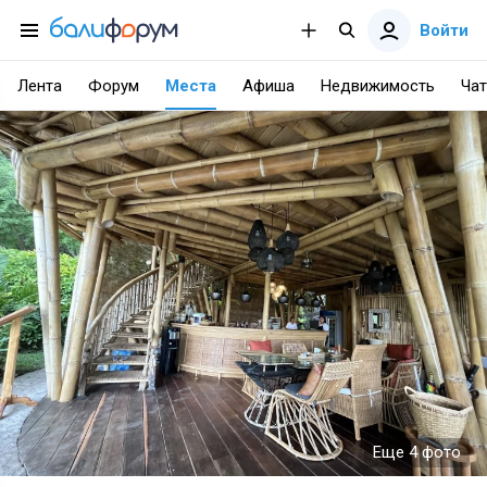
Войти
Лента
Форум
Места
Афиша
Недвижимость
Чат
Еще 4 фото