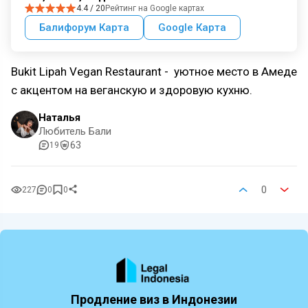
4.4 / 20
Рейтинг на Google картах
Балифорум Карта
Google Карта
Bukit Lipah Vegan Restaurant - уютное место в Амеде
с акцентом на веганскую и здоровую кухню.
Наталья
Любитель Бали
63
19
0
227
0
0
Продление виз в Индонезии