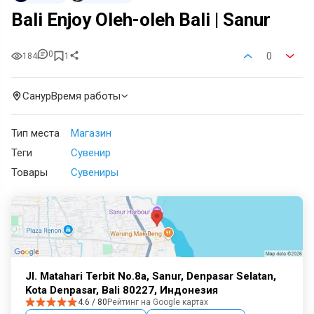
Bali Enjoy Oleh-oleh Bali | Sanur
0
0
184
1
Санур
Время работы
Тип места
Магазин
Теги
Сувенир
Товары
Сувениры
Jl. Matahari Terbit No.8a, Sanur, Denpasar Selatan,
Kota Denpasar, Bali 80227, Индонезия
4.6 / 80
Рейтинг на Google картах