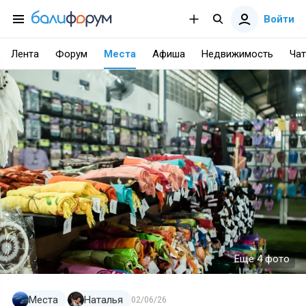
Войти
Лента
Форум
Места
Афиша
Недвижимость
Чат
Еще 4 фото
Места
Наталья
02/06/26