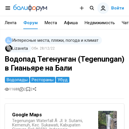
Войти
Лента
Форум
Места
Афиша
Недвижимость
Чат
Интересные места, пляжи, погода и климат
Lizaveta
Обн.
28/12/22
Водопад Тегенунган (Tegenungan)
в Гианьяре на Бали
Водопады
Рестораны
Убуд
11688
2
2
Google Maps
Tegenungan Waterfall Â· Jl. Ir. Sutami,
Kemenuh, Kec. Sukawati, Kabupaten