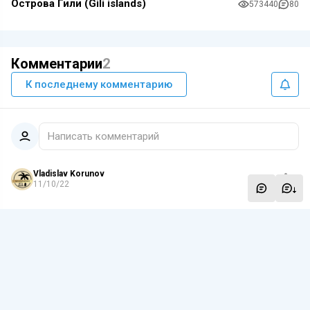
Острова Гили (Gili islands)
573440
80
Комментарии
2
К последнему комментарию
Написать комментарий
Vladislav Korunov
11/10/22