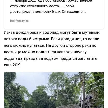
11 ноября 2022 года состоялось торжественное
открытие стеклянного моста — новой
достопримечательности Бали. Он находится
в 12 км от центра Убуда, недалеко от водопада
baliforum.ru
Тегенунган, и соединяет деревни…
Из-за дождя река и водопад могут быть мутными,
потоки воды быстрыми. Если дождя нет, то возле
него можно купаться. На другой стороне реки по
лестнице можно подняться наверх к началу
водопада, правда за подъем придется заплатить
еще 20К.