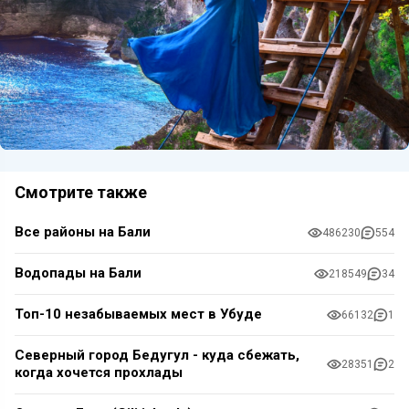
Смотрите также
Все районы на Бали
486230
554
Водопады на Бали
218549
34
Топ-10 незабываемых мест в Убуде
66132
1
Северный город Бедугул - куда сбежать,
28351
2
когда хочется прохлады