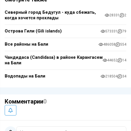
Северный город Бедугул - куда сбежать,
28331
2
когда хочется прохлады
Острова Гили (Gili islands)
573331
79
Все районы на Бали
486058
554
Чандидаса (Candidasa) в районе Карангасем
44652
14
на Бали
Водопады на Бали
218504
34
Комментарии
0