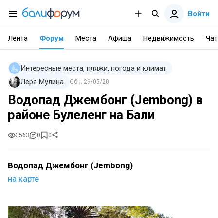
Войти
Лента
Форум
Места
Афиша
Недвижимость
Чат
Интересные места, пляжи, погода и климат
Лера Мулина
Обн.
29/05/20
Водопад Джембонг (Jembong) в
районе Булеленг на Бали
3563
0
0
Водопад Джембонг (Jembong)
на карте