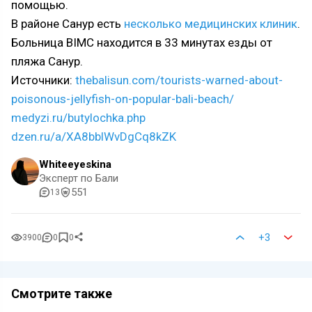
помощью.
В районе Санур есть
несколько медицинских клиник
.
Больница BIMC находится в 33 минутах езды от
пляжа Санур.
Источники:
thebalisun.com/tourists-warned-about-
poisonous-jellyfish-on-popular-bali-beach/
medyzi.ru/butylochka.php
dzen.ru/a/XA8bblWvDgCq8kZK
Whiteeyeskina
Эксперт по Бали
551
13
+3
3900
0
0
Смотрите также