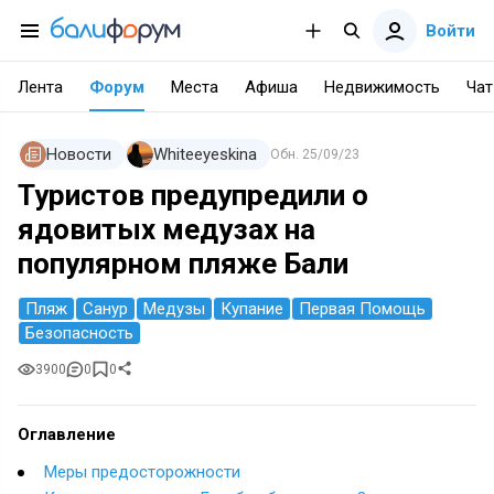
Войти
Лента
Форум
Места
Афиша
Недвижимость
Чат
Новости
Whiteeyeskina
Обн.
25/09/23
Туристов предупредили о
ядовитых медузах на
популярном пляже Бали
Пляж
Санур
Медузы
Купание
Первая Помощь
Безопасность
3900
0
0
Оглавление
Меры предосторожности