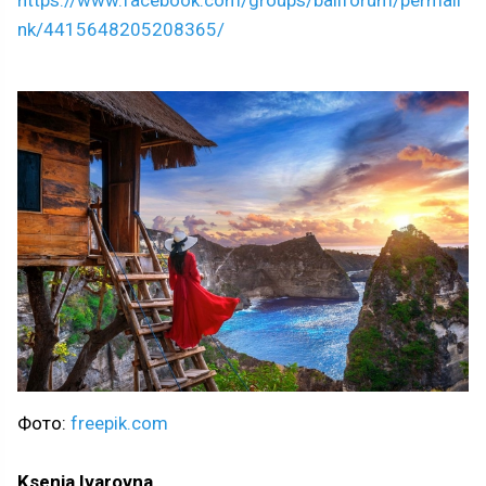
nk/4415648205208365/
Фото:
freepik.com
Ksenia Ivarovna