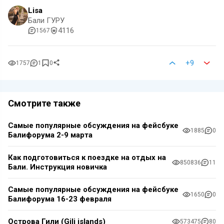
Lisa
Бали ГУРУ
4116
1567
+9
1757
1
0
Смотрите также
Самые популярные обсуждения на фейсбуке
1885
0
Балифорума 2-9 марта
Как подготовиться к поездке на отдых на
850836
11
Бали. Инструкция новичка
Самые популярные обсуждения на фейсбуке
1650
0
Балифорума 16-23 февраля
Острова Гили (Gili islands)
573475
80