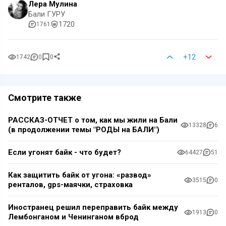
Лера Мулина
Бали ГУРУ
1720
1761
+12
1742
0
0
Смотрите также
РАССКАЗ-ОТЧЕТ о том, как мы жили на Бали
13328
6
(в продолжении темы "РОДЫ на БАЛИ")
Если угонят байк - что будет?
64427
51
Как защитить байк от угона: «развод»
3515
0
ренталов, gps-маячки, страховка
Иностранец решил переправить байк между
1913
0
Лембонганом и Ченинганом вброд