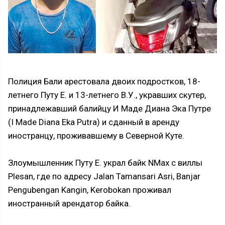
Полиция Бали арестовала двоих подростков, 18-
летнего Путу Е. и 13-летнего В.У., укравших скутер,
принадлежавший балийцу И Маде Диана Эка Путре
(I Made Diana Eka Putra) и сданный в аренду
иностранцу, проживавшему в Северной Куте.
Злоумышленник Путу Е. украл байк NMax с виллы
Plesan, где по адресу Jalan Tamansari Asri, Banjar
Pengubengan Kangin, Kerobokan проживал
иностранный арендатор байка.