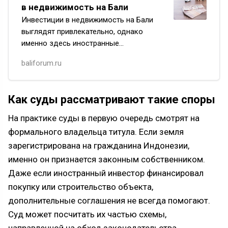
в недвижимость на Бали
Инвестиции в недвижимость на Бали
выглядят привлекательно, однако
именно здесь иностранные
покупатели регулярно сталкиваются
baliforum.ru
с юридическими и финансовыми
рисками. Многие уверены, что после
подписания…
Как суды рассматривают такие споры
На практике суды в первую очередь смотрят на
формального владельца титула. Если земля
зарегистрирована на гражданина Индонезии,
именно он признается законным собственником.
Даже если иностранный инвестор финансировал
покупку или строительство объекта,
дополнительные соглашения не всегда помогают.
Суд может посчитать их частью схемы,