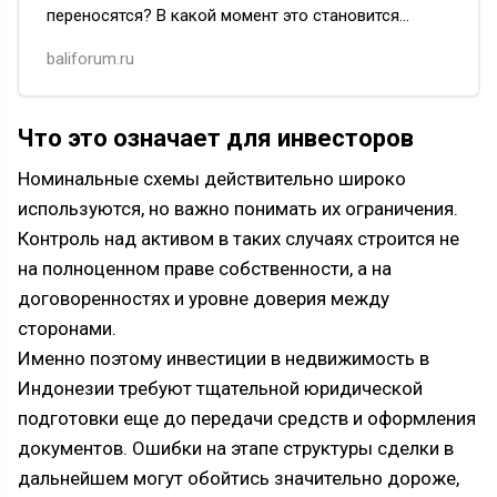
переносятся? В какой момент это становится
проблемой, а не просто задержкой — и как понять,
baliforum.ru
что происходит на самом…
Что это означает для инвесторов
Номинальные схемы действительно широко
используются, но важно понимать их ограничения.
Контроль над активом в таких случаях строится не
на полноценном праве собственности, а на
договоренностях и уровне доверия между
сторонами.
Именно поэтому инвестиции в недвижимость в
Индонезии требуют тщательной юридической
подготовки еще до передачи средств и оформления
документов. Ошибки на этапе структуры сделки в
дальнейшем могут обойтись значительно дороже,