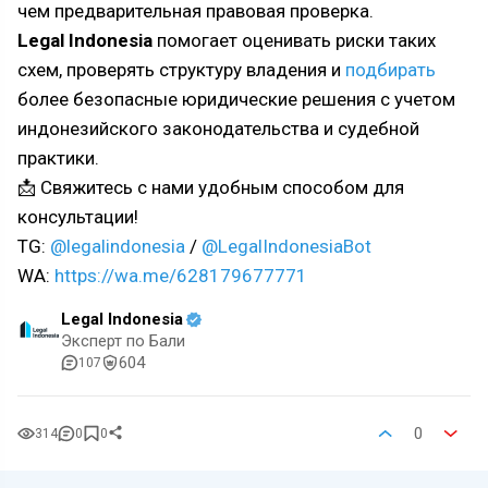
чем предварительная правовая проверка.
Legal Indonesia
помогает оценивать риски таких
схем, проверять структуру владения и
подбирать
более безопасные юридические решения с учетом
индонезийского законодательства и судебной
практики.
📩 Свяжитесь с нами удобным способом для
консультации!
TG:
@legalindonesia
/
@LegalIndonesiaBot
WA:
https://wa.me/628179677771
Legal Indonesia
Эксперт по Бали
604
107
0
314
0
0