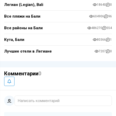
Легиан (Legian), Bali
18640
0
Все пляжи на Бали
604906
96
Все районы на Бали
486270
554
Кута, Бали
80366
1
Лучшие отели в Легиане
7207
0
Комментарии
0
Написать комментарий