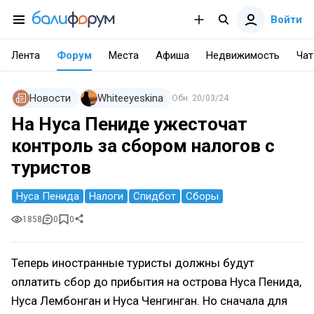
Войти
Лента
Форум
Места
Афиша
Недвижимость
Чат
Новости
Whiteeyeskina
Обн.
20/03/24
На Нуса Пениде ужесточат
контроль за сбором налогов с
туристов
Нуса Пенида
Налоги
Спидбот
Сборы
1858
0
0
Теперь иностранные туристы должны будут
оплатить сбор до прибытия на острова Нуса Пенида,
Нуса Лембонган и Нуса Ченгинган. Но сначала для