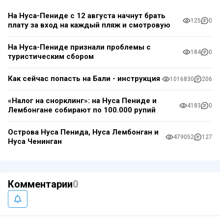
На Нуса-Пениде с 12 августа начнут брать
125
0
плату за вход на каждый пляж и смотровую
На Нуса-Пениде признали проблемы с
184
0
туристическим сбором
Как сейчас попасть на Бали - инструкция
1016830
206
«Налог на снорклинг»: на Нуса Пениде и
4183
0
Лембонгане собирают по 100.000 рупий
Острова Нуса Пенида, Нуса Лембонган и
479052
127
Нуса Ченинган
Комментарии
0