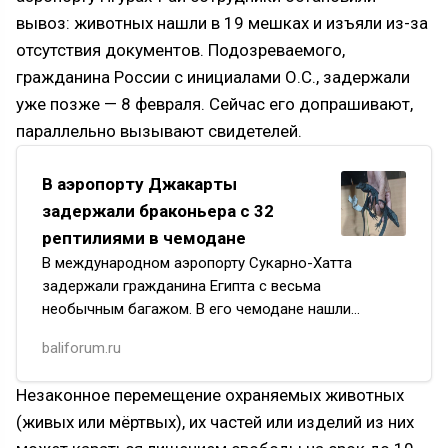
вывоз: животных нашли в 19 мешках и изъяли из-за
отсутствия документов. Подозреваемого,
гражданина России с инициалами О.С., задержали
уже позже — 8 февраля. Сейчас его допрашивают,
параллельно вызывают свидетелей.
В аэропорту Джакарты
задержали браконьера с 32
рептилиями в чемодане
В международном аэропорту Сукарно-Хатта
задержали гражданина Египта с весьма
необычным багажом. В его чемодане нашли
32 живые рептилии, упакованные в пакеты без
baliforum.ru
вентиляции. Иностранец собирался вылете…
Незаконное перемещение охраняемых животных
(живых или мёртвых), их частей или изделий из них