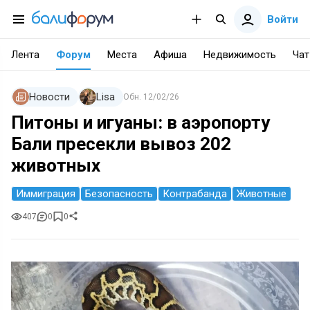
Войти
Лента
Форум
Места
Афиша
Недвижимость
Чат
Новости
Lisa
Обн.
12/02/26
Питоны и игуаны: в аэропорту
Бали пресекли вывоз 202
животных
Иммиграция
Безопасность
Контрабанда
Животные
407
0
0