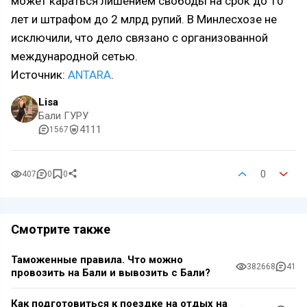
может караться лишением свободы на срок до 10
лет и штрафом до 2 млрд рупий. В Минлесхозе не
исключили, что дело связано с организованной
международной сетью.
Источник:
ANTARA
.
Lisa
Бали ГУРУ
4111
1567
0
407
0
0
Смотрите также
Таможенные правила. Что можно
382668
41
провозить на Бали и вывозить с Бали?
Как подготовиться к поездке на отдых на