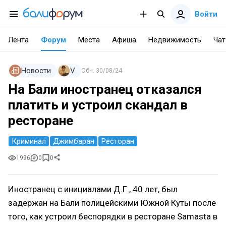
Войти
Лента
Форум
Места
Афиша
Недвижимость
Чат
Новости
V
Обн.
30/08/24
На Бали иностранец отказался
платить и устроил скандал в
ресторане
Криминал
Джимбаран
Ресторан
1996
0
0
Иностранец с инициалами Д.Г., 40 лет, был
задержан на Бали полицейскими Южной Куты после
того, как устроил беспорядки в ресторане Samasta в