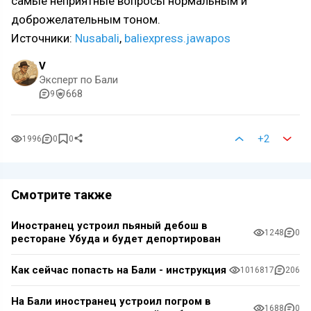
самые неприятные вопросы нормальным и
доброжелательным тоном.
Источники:
Nusabali
,
baliexpress.jawapos
V
Эксперт по Бали
668
9
+2
1996
0
0
Смотрите также
Иностранец устроил пьяный дебош в
1248
0
ресторане Убуда и будет депортирован
Как сейчас попасть на Бали - инструкция
1016817
206
На Бали иностранец устроил погром в
1688
0