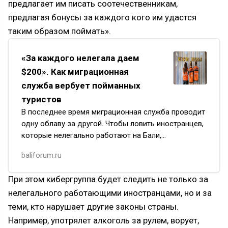
предлагает им писать соотечественникам,
предлагая бонусы за каждого кого им удастся
таким образом поймать».
«За каждого нелегала даем
$200». Как миграционная
служба вербует пойманных
туристов
В последнее время миграционная служба проводит
одну облаву за другой. Чтобы ловить иностранцев,
которые нелегально работают на Бали,
из Джакарты прибыли десятки офицеров. Счет
baliforum.ru
депортированных идет на…
При этом кибергруппа будет следить не только за
нелегального работающими иностранцами, но и за
теми, кто нарушает другие законы страны.
Например, употрялет алкоголь за рулем, ворует,