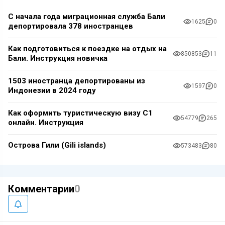
С начала года миграционная служба Бали
1625
0
депортировала 378 иностранцев
Как подготовиться к поездке на отдых на
850853
11
Бали. Инструкция новичка
1503 иностранца депортированы из
1597
0
Индонезии в 2024 году
Как оформить туристическую визу C1
54779
265
онлайн. Инструкция
Острова Гили (Gili islands)
573483
80
Комментарии
0