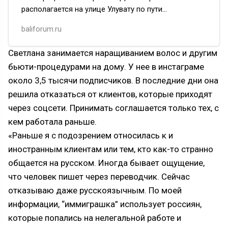
располагается на улице Улувату по пути
на живописные пляжи Букита. Оказаться там, как
baliforum.ru
выяснилось, совсем несложно. А вот выбра…
Светлана занимается наращиванием волос и другим
бьюти-процедурами на дому. У нее в инстаграме
около 3,5 тысячи подписчиков. В последние дни она
решила отказаться от клиентов, которые приходят
через соцсети. Принимать соглашается только тех, с
кем работала раньше.
«Раньше я с подозрением относилась к и
иностранным клиентам или тем, кто как-то странно
общается на русском. Иногда бывает ощущение,
что человек пишет через переводчик. Сейчас
отказываю даже русскоязычным. По моей
информации, “иммиграшка” использует россиян,
которые попались на нелегальной работе и