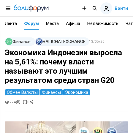
Войти
Лента
Форум
Места
Афиша
Недвижимость
Чат
Финансы
BALICHATEXCHANGE
13/05/26
Экономика Индонезии выросла
на 5,61%: почему власти
называют это лучшим
результатом среди стран G20
Обмен Валюты
Финансы
Экономика
274
0
0