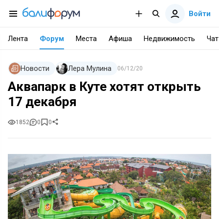
Войти
Лента
Форум
Места
Афиша
Недвижимость
Чат
Новости
Лера Мулина
06/12/20
Аквапарк в Куте хотят открыть
17 декабря
1852
0
0