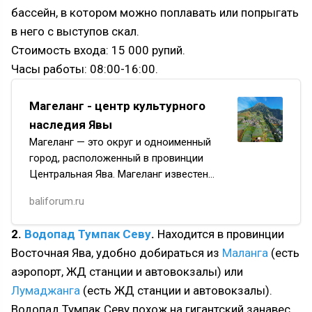
бассейн, в котором можно поплавать или попрыгать
в него с выступов скал.
Стоимость входа: 15 000 рупий.
Часы работы: 08:00-16:00.
Магеланг - центр культурного
наследия Явы
Магеланг — это округ и одноименный
город, расположенный в провинции
Центральная Ява. Магеланг известен
своими историческими памятниками,
baliforum.ru
такими как храм Боробудур и Мендут,
которые являются важными об…
2.
Водопад Тумпак Севу
.
Находится в провинции
Восточная Ява, удобно добираться из
Маланга
(есть
аэропорт, ЖД станции и автовокзалы) или
Лумаджанга
(есть ЖД станции и автовокзалы).
Водопад Тумпак Севу похож на гигантский занавес.