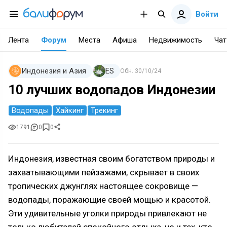
Войти
Лента
Форум
Места
Афиша
Недвижимость
Чат
Индонезия и Азия
ES
Обн.
30/10/24
10 лучших водопадов Индонезии
Водопады
Хайкинг
Трекинг
1791
0
0
Индонезия, известная своим богатством природы и
захватывающими пейзажами, скрывает в своих
тропических джунглях настоящее сокровище —
водопады, поражающие своей мощью и красотой.
Эти удивительные уголки природы привлекают не