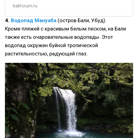
расположенный в 80 км от города
baliforum.ru
Семаранг.
Джепара славится своими
4.
Водопад Мануаба
(остров Бали, Убуд).
высококачественными изделиями
Кроме пляжей с красивым белым песком, на Бали
из тикового дерева (jati) — мебель,
также есть очаровательные водопады. Этот
предметы интерьера, резные
художественные панно, двери.
водопад окружен буйной тропической
Местные ремесленники и мебельные
растительностью, радующей глаз.
фабрики отправляют св…