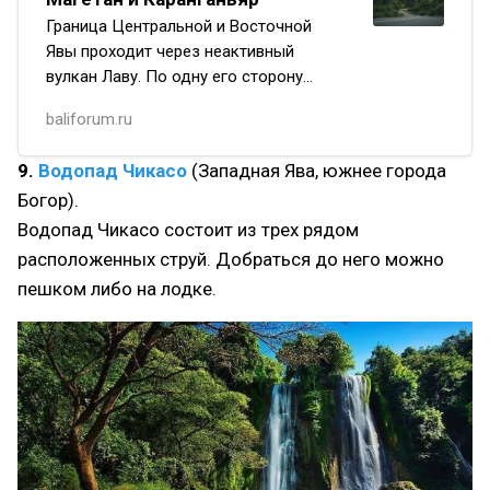
Граница Центральной и Восточной
Явы проходит через неактивный
вулкан Лаву. По одну его сторону
(у подножия восточного склона)
baliforum.ru
находится округ Магетан, по другую —
округ Каранганьяр и далее Суракарта.
9.
Водопад Чикасо
(Западная Ява, южнее города
Богор).
Водопад Чикасо состоит из трех рядом
расположенных струй. Добраться до него можно
пешком либо на лодке.