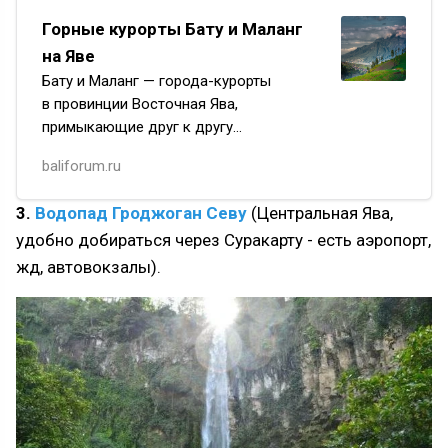
Горные курорты Бату и Маланг
на Яве
Бату и Маланг — города-курорты
в провинции Восточная Ява,
примыкающие друг к другу
и определенно заслуживающие
baliforum.ru
внимания. Излюбленное место
отдыха в горном районе острова,
3.
Водопад Гроджоган Севу
(Центральная Ява,
начиная с колониальных времен…
удобно добираться через Суракарту - есть аэропорт,
жд, автовокзалы).