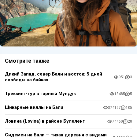
Смотрите также
Дикий Запад, север Бали и восток: 5 дней
951
3
свободы на байках
Треккинг-тур в горный Мундук
13485
5
Шикарные виллы на Бали
374197
185
Ловина (Lovina) в районе Булеленг
74460
28
Сидемен на Бали — тихая деревня с видами