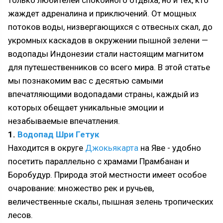
только любителей спокойного отдыха, но и тех, кто
жаждет адреналина и приключений. От мощных
потоков воды, низвергающихся с отвесных скал, до
укромных каскадов в окружении пышной зелени —
водопады Индонезии стали настоящим магнитом
для путешественников со всего мира. В этой статье
мы познакомим вас с десятью самыми
впечатляющими водопадами страны, каждый из
которых обещает уникальные эмоции и
незабываемые впечатления.
1.
Водопад Шри Гетук
Находится в округе
Джокьякарта
на Яве - удобно
посетить параллельно с храмами Прамбанан и
Боробудур. Природа этой местности имеет особое
очарование: множество рек и ручьев,
величественные скалы, пышная зелень тропических
лесов.