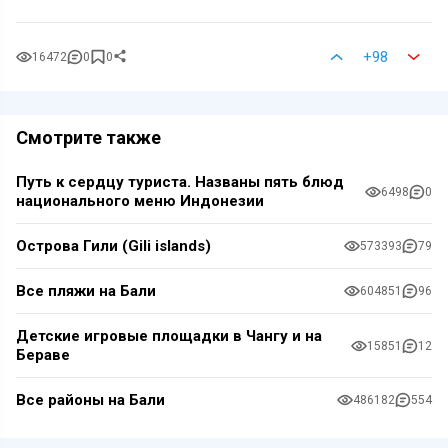
+98
16472
0
0
Смотрите также
Путь к сердцу туриста. Названы пять блюд
6498
0
национального меню Индонезии
Острова Гили (Gili islands)
573393
79
Все пляжи на Бали
604851
96
Детские игровые площадки в Чангу и на
15851
12
Бераве
Все районы на Бали
486182
554