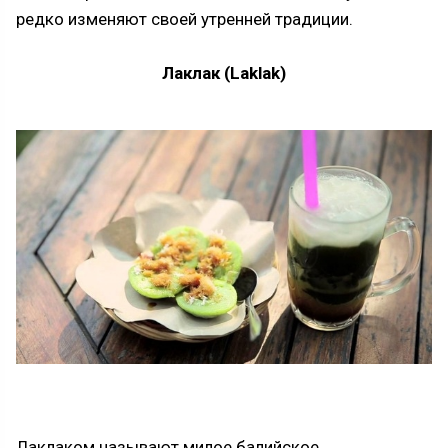
редко изменяют своей утренней традиции.
Лаклак (Laklak)
Лаклаком называют милое балийское