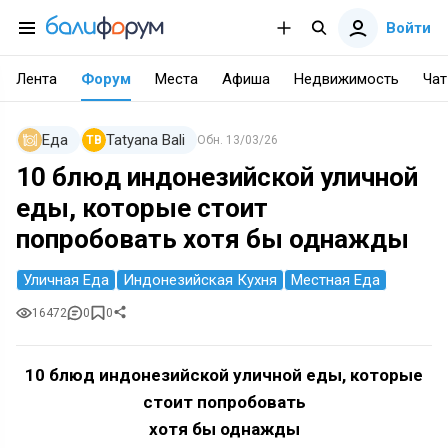
Войти
Лента
Форум
Места
Афиша
Недвижимость
Чат
Еда
Tatyana Bali
TB
Обн.
13/03/26
10 блюд индонезийской уличной
еды, которые стоит
попробовать хотя бы однажды
Уличная Еда
Индонезийская Кухня
Местная Еда
16472
0
0
10 блюд индонезийской уличной еды, которые
стоит попробовать
хотя бы однажды