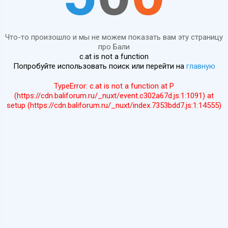
Что-то произошло и мы не можем показать вам эту страницу
про Бали
c.at is not a function
Попробуйте использовать поиск или перейти на
главную
TypeError: c.at is not a function at P
(https://cdn.baliforum.ru/_nuxt/event.c302a67d.js:1:1091) at
setup (https://cdn.baliforum.ru/_nuxt/index.7353bdd7.js:1:14555)