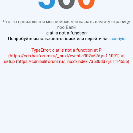
Что-то произошло и мы не можем показать вам эту страницу
про Бали
c.at is not a function
Попробуйте использовать поиск или перейти на
главную
TypeError: c.at is not a function at P
(https://cdn.baliforum.ru/_nuxt/event.c302a67d.js:1:1091) at
setup (https://cdn.baliforum.ru/_nuxt/index.7353bdd7.js:1:14555)